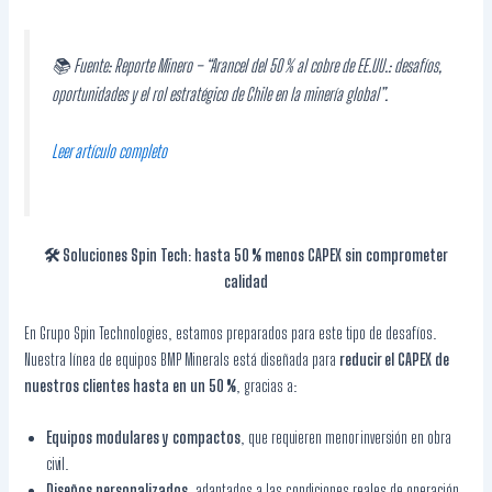
📚 Fuente:
Reporte Minero
– “Arancel del 50 % al cobre de EE.UU.: desafíos,
oportunidades y el rol estratégico de Chile en la minería global”.
Leer artículo completo
🛠️ Soluciones Spin Tech: hasta 50 % menos CAPEX sin comprometer
calidad
En Grupo Spin Technologies, estamos preparados para este tipo de desafíos.
Nuestra línea de equipos BMP Minerals está diseñada para
reducir el CAPEX de
nuestros clientes hasta en un 50 %
, gracias a:
Equipos modulares y compactos
, que requieren menor inversión en obra
civil.
Diseños personalizados
, adaptados a las condiciones reales de operación.