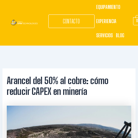
EQUIPAMIENTO
CONTACTO
EXPERIENCIA
SERVICIOS
BLOG
Ir
al
contenido
Arancel del 50% al cobre: cómo
reducir CAPEX en minería