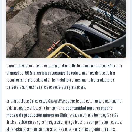
Durante la segunda semana de julio, Estados Unidos anunció la imposición de un
arancel del 50 % a las importaciones de cobre
, una medida que podría
reconfigurar el mercado global del metal rojo y presionar a los productores
chilenos a aumentar su eficiencia operativa y financiera.
En una publicación reciente,
Reporte Minero
advierte que este nuevo escenario no
solo implica desafíos, sino también
una oportunidad para repensar el
modelo de producción minera en Chile
, avanzando hacia tecnologías más
limpias, subterráneas y con mayor valor agregado. La presión por reducir costos,
sin afectar la continuidad operativa, se vuelve ahora más urgente que nunca.