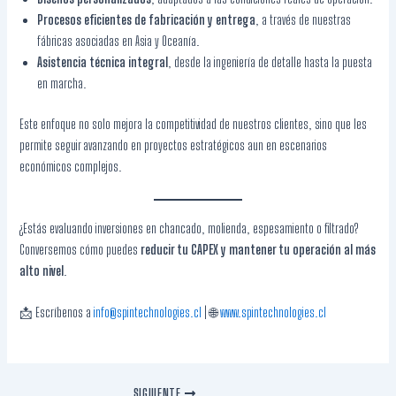
Procesos eficientes de fabricación y entrega
, a través de nuestras
fábricas asociadas en Asia y Oceanía.
Asistencia técnica integral
, desde la ingeniería de detalle hasta la puesta
en marcha.
Este enfoque no solo mejora la competitividad de nuestros clientes, sino que les
permite seguir avanzando en proyectos estratégicos aun en escenarios
económicos complejos.
¿Estás evaluando inversiones en chancado, molienda, espesamiento o filtrado?
Conversemos cómo puedes
reducir tu CAPEX y mantener tu operación al más
alto nivel
.
📩 Escríbenos a
info@spintechnologies.cl
| 🌐
www.spintechnologies.cl
SIGUIENTE