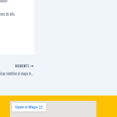
ional?
nos de alta
SIGUIENTE
Fusión de Teck y Anglo American redefine el mapa minero en Chile