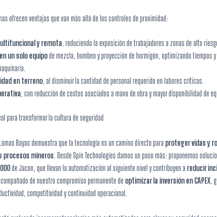
mas ofrecen ventajas que van más allá de los controles de proximidad:
ultifuncional y remota
, reduciendo la exposición de trabajadores a zonas de alto riesg
en un solo equipo
de mezcla, bombeo y proyección de hormigón, optimizando tiempos y
maquinaria.
idad en terreno
, al disminuir la cantidad de personal requerido en labores críticas.
perativa
, con reducción de costos asociados a mano de obra y mayor disponibilidad de eq
al para transformar la cultura de seguridad
 Lomas Bayas demuestra que la tecnología es un camino directo para
proteger vidas y r
os procesos mineros
. Desde Spin Technologies damos un paso más: proponemos solucio
6000
de Jacon, que llevan la automatización al siguiente nivel y contribuyen a
reducir in
 acompañado de nuestro compromiso permanente de
optimizar la inversión en CAPEX
, 
uctividad, competitividad y continuidad operacional.