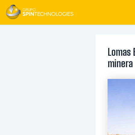
Ir
al
contenido
Lomas B
minera