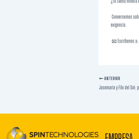
¿Tu faena minera 
Conversemos sobre
exigencia.
📧 Escríbenos a:
ANTERIOR
EMPRESA