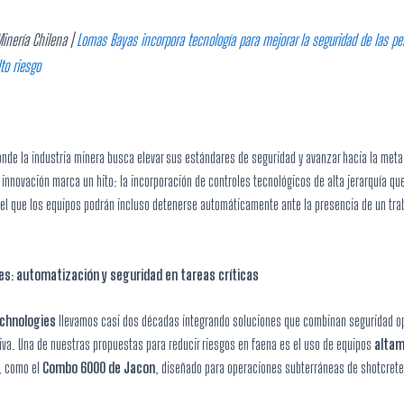
inería Chilena |
Lomas Bayas incorpora tecnología para mejorar la seguridad de las p
to riesgo
onde la industria minera busca elevar sus estándares de seguridad y avanzar hacia la meta
 innovación marca un hito: la incorporación de controles tecnológicos de alta jerarquía qu
 el que los equipos podrán incluso detenerse automáticamente ante la presencia de un tra
es: automatización y seguridad en tareas críticas
echnologies
llevamos casi dos décadas integrando soluciones que combinan seguridad op
tiva. Una de nuestras propuestas para reducir riesgos en faena es el uso de equipos
alta
, como el
Combo 6000 de Jacon
, diseñado para operaciones subterráneas de shotcret