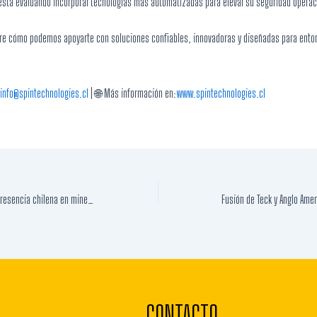
está evaluando incorporar tecnologías más automatizadas para elevar su seguridad operac
 cómo podemos apoyarte con soluciones confiables, innovadoras y diseñadas para entor
info@spintechnologies.cl
| 🌐 Más información en:
www.spintechnologies.cl
Josemaría y Filo del Sol: presencia chilena en minería binacional
CONTACTO