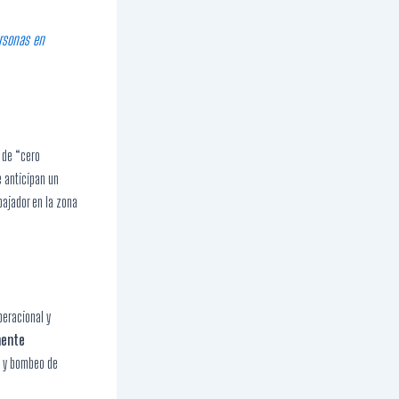
ersonas en
 de “cero
e anticipan un
bajador en la zona
eracional y
mente
e y bombeo de