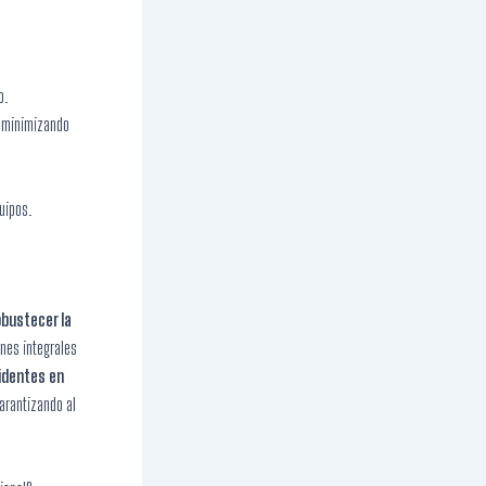
o.
 minimizando
uipos.
obustecer la
nes integrales
cidentes en
garantizando al