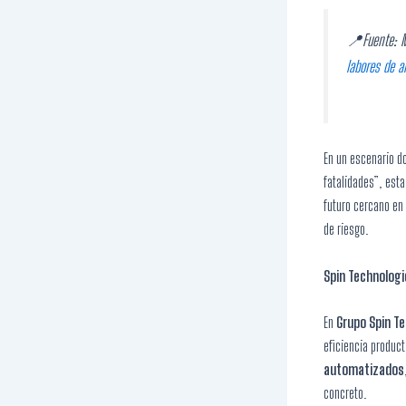
📍Fuente: M
labores de al
En un escenario d
fatalidades”, esta
futuro cercano en
de riesgo.
Spin Technologi
En
Grupo Spin T
eficiencia produc
automatizados
concreto.